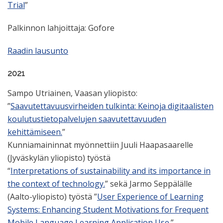
Trial
”
Palkinnon lahjoittaja: Gofore
Raadin lausunto
2021
Sampo Utriainen, Vaasan yliopisto:
”
Saavutettavuusvirheiden tulkinta: Keinoja digitaalisten
koulutustietopalvelujen saavutettavuuden
kehittämiseen.
”
Kunniamaininnat myönnettiin Juuli Haapasaarelle
(Jyväskylän yliopisto) työstä
“
Interpretations of sustainability and its importance in
the context of technology.
” sekä Jarmo Seppälälle
(Aalto-yliopisto) työstä ”
User Experience of Learning
Systems: Enhancing Student Motivations for Frequent
Mobile Language Learning Application Use.
”