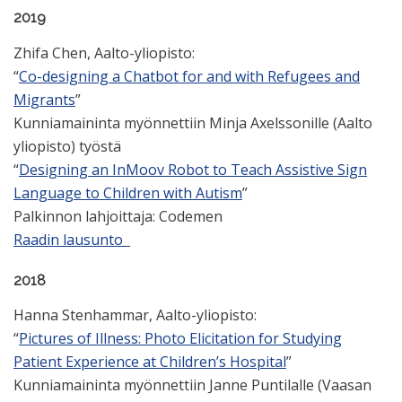
2019
Zhifa Chen, Aalto-yliopisto:
“
Co-designing a Chatbot for and with Refugees and
Migrants
”
Kunniamaininta myönnettiin Minja Axelssonille (Aalto
yliopisto) työstä
“
Designing an InMoov Robot to Teach Assistive Sign
Language to Children with Autism
”
Palkinnon lahjoittaja: Codemen
Raad
i
n lausunto
2018
Hanna Stenhammar, Aalto-yliopisto:
“
Pictures of Illness: Photo Elicitation for Studying
Patient Experience at Children’s Hospital
”
Kunniamaininta myönnettiin Janne Puntilalle (Vaasan