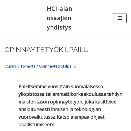
Siirry
HCI-alan
suoraan
osaajien
sisältöön
yhdistys
OPINNÄYTETYÖKILPAILU
Etusivu
/ Toiminta / Opinnäytetyökilpailu
Palkitsemme vuosittain suomalaisessa
yliopistossa tai ammattikorkeakoulussa tehdyn
maisteritason opinnäytetyön, joka käsittelee
ansioituneesti ihmisen ja teknologian
vuorovaikutusta. Katso alempaa ohjeet
osallistumiseen!