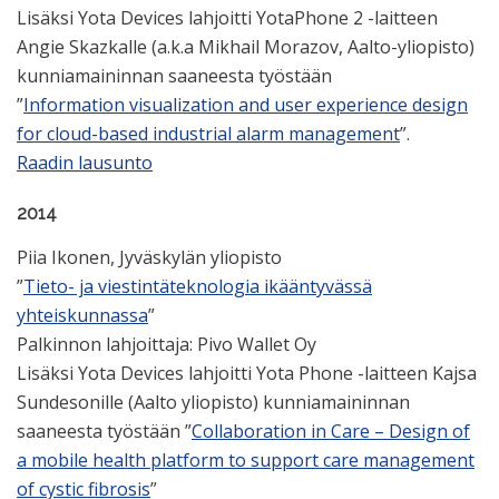
Lisäksi Yota Devices lahjoitti YotaPhone 2 -laitteen
Angie Skazkalle (a.k.a Mikhail Morazov, Aalto-yliopisto)
kunniamaininnan saaneesta työstään
”
Information visualization and user experience design
for cloud-based industrial alarm management
”.
Raadin lausunto
2014
Piia Ikonen, Jyväskylän yliopisto
”
Tieto- ja viestintäteknologia ikääntyvässä
yhteiskunnassa
”
Palkinnon lahjoittaja: Pivo Wallet Oy
Lisäksi Yota Devices lahjoitti Yota Phone -laitteen Kajsa
Sundesonille (Aalto yliopisto) kunniamaininnan
saaneesta työstään ”
Collaboration in Care – Design of
a mobile health platform to support care management
of cystic fibrosis
”