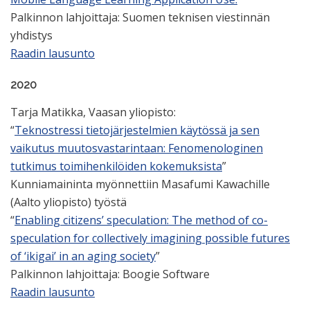
Palkinnon lahjoittaja: Suomen teknisen viestinnän
yhdistys
Raadin lausunto
2020
Tarja Matikka, Vaasan yliopisto:
“
Teknostressi tietojärjestelmien käytössä ja sen
vaikutus muutosvastarintaan: Fenomenologinen
tutkimus toimihenkilöiden kokemuksista
”
Kunniamaininta myönnettiin Masafumi Kawachille
(Aalto yliopisto) työstä
“
Enabling citizens’ speculation: The method of co-
speculation for collectively imagining possible futures
of ‘ikigai’ in an aging society
”
Palkinnon lahjoittaja: Boogie Software
Raadin lausunto