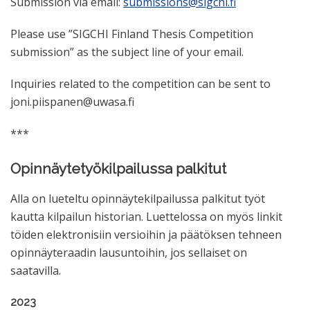
Submission via email:
submissions@sigchi.fi
Please use ”SIGCHI Finland Thesis Competition
submission” as the subject line of your email.
Inquiries related to the competition can be sent to
joni.piispanen@uwasa.fi
***
Opinnäytetyökilpailussa palkitut
Alla on lueteltu opinnäytekilpailussa palkitut työt
kautta kilpailun historian. Luettelossa on myös linkit
töiden elektronisiin versioihin ja päätöksen tehneen
opinnäyteraadin lausuntoihin, jos sellaiset on
saatavilla.
2023