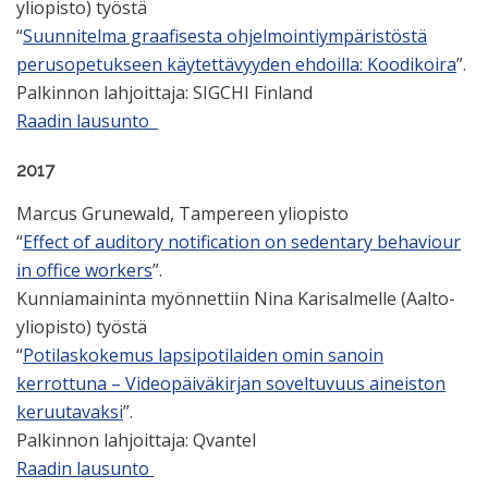
yliopisto) työstä
“
Suunnitelma graafisesta ohjelmointiympäristöstä
perusopetukseen käytettävyyden ehdoilla: Koodikoira
”.
Palkinnon lahjoittaja: SIGCHI Finland
Raadin lausunto
2017
Marcus Grunewald, Tampereen yliopisto
“
Effect of auditory notification on sedentary behaviour
in office workers
”.
Kunniamaininta myönnettiin Nina Karisalmelle (Aalto-
yliopisto) työstä
“
Potilaskokemus lapsipotilaiden omin sanoin
kerrottuna – Videopäiväkirjan soveltuvuus aineiston
keruutavaksi
”.
Palkinnon lahjoittaja: Qvantel
Raadin lausunto